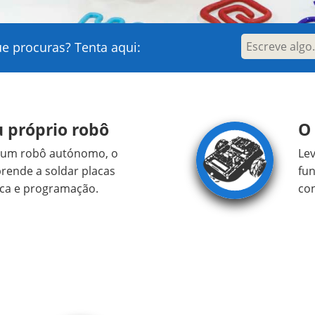
ue procuras? Tenta aqui:
u próprio robô
O 
r um robô autónomo, o
Le
prende a soldar placas
fun
ica e programação.
co