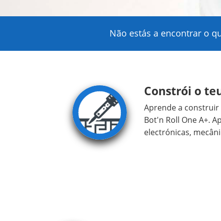
Não estás a encontrar o q
Constrói o te
Aprende a construi
Bot'n Roll One A+. A
electrónicas, mecân